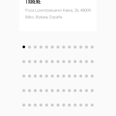
TXIRENE
ONCE ALDEANOS
RESTA
Poza Lizentziatuaren Kalea, 26, 48009
Aretxabaleta Bidea, 6, Bilbo, Bizkaia,
C. de l
Bilbo, Bizkaia, España
España
España