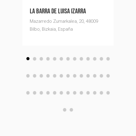
LA BARRA DE LUISA IZARRA
BASCOOK
TXOCO
Mazarredo Zumarkalea, 20, 48009
Barroeta Aldamar Kalea, 48001 Bilbo,
Pío Bar
Bilbo, Bizkaia, España
Bizkaia, España
Bizkaia