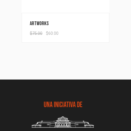
Artworks
$
75.00
$
60.00