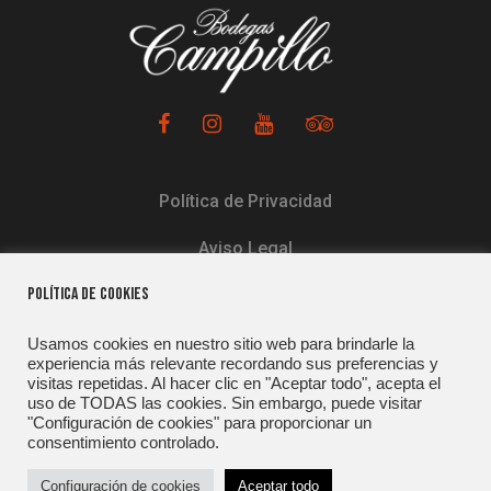
Política de Privacidad
Aviso Legal
POLÍTICA DE COOKIES
Política de Cookies
Usamos cookies en nuestro sitio web para brindarle la
experiencia más relevante recordando sus preferencias y
visitas repetidas. Al hacer clic en "Aceptar todo", acepta el
uso de TODAS las cookies. Sin embargo, puede visitar
Copyright © Bodegas Campillo. Ctra
"Configuración de cookies" para proporcionar un
Logroño SN – 01300, Laguardia (Álava)
consentimiento controlado.
Tfno. 945 60 08 26 – Fax. 945 60 08 26 /
Configuración de cookies
Aceptar todo