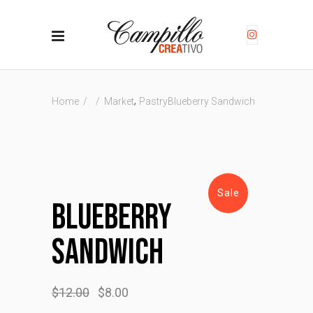
,
Home
/
/
Market
Pastry
Blueberry Sandwich
Sale
Blueberry
Sandwich
$
12.00
$
8.00